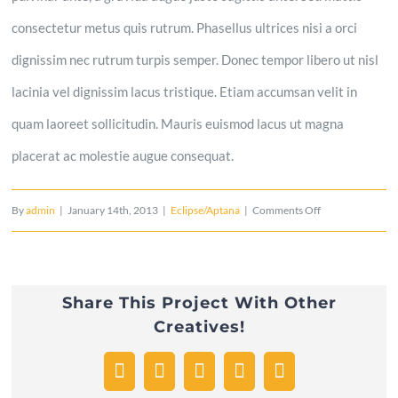
consectetur metus quis rutrum. Phasellus ultrices nisi a orci
dignissim nec rutrum turpis semper. Donec tempor libero ut nisl
lacinia vel dignissim lacus tristique. Etiam accumsan velit in
quam laoreet sollicitudin. Mauris euismod lacus ut magna
placerat ac molestie augue consequat.
on
By
admin
|
January 14th, 2013
|
Eclipse/Aptana
|
Comments Off
Lorem
ipsum
Share This Project With Other
dolor
Creatives!
sit
Facebook
Twitter
WhatsApp
Pinterest
Email